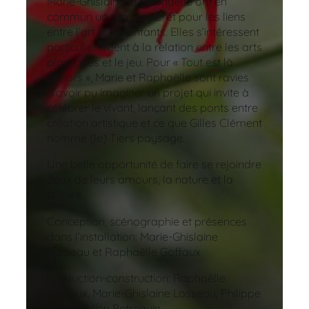
Marie-Ghislaine et Raphaëlle ont en
commun un grand intérêt pour les liens
entre l’art et les enfants. Elles s’intéressent
particulièrement à la relation entre les arts
plastiques et le jeu. Pour « Tout est là
dehors », Marie et Raphaëlle sont ravies
d’avoir pu imaginer un projet qui invite à
célébrer le vivant, lançant des ponts entre
création artistique et ce que Gilles Clément
nomme (le) Tiers paysage.
Une belle opportunité de faire se rejoindre
deux de leurs amours, la nature et la
culture.
Conception, scénographie et présences
dans l’installation: Marie-Ghislaine
Losseau et Raphaëlle Goffaux
Production-construction: Raphaëlle
Goffaux, Marie-Ghislaine Losseau, Philippe
Jadin, Julien Petrequin