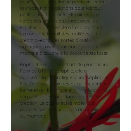
années, elle affectionne particulièrement
la création d’installations pour les tout-
petits et leurs parents. Elle aime faire
naître des univers en jouant avec les
échelles du minuscule à l’imposant, en
explorant le travail des matières et en
créant avec toutes sortes d’outils,
zigzaguant avec gourmandise de la
machine à coudre à la découpeuse laser.
Raphaëlle Goffaux est artiste plasticienne.
Formée à la lithographie, elle a
aujourd’hui une pratique pluridisciplinaire.
Elle s’intéresse aux gestes qui mettent en
forme et qui font trace et à l’implication du
corps et de l’espace dans le travail de
création. Le papier et les matériaux
pauvres sont ses supports de prédilection
du moment.